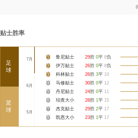
贴士胜率
鲁尼贴士
29
胜
0
平
8
负
1
7月
足
伊万贴士
26
胜
0
平
8
负
2
球
科林贴士
26
胜
3
平
10
3
负
马修贴士
30
胜
0
平
12
4
6月
负
丹尼贴士
24
胜
0
平
11
5
负
珀查大小
28
胜
1
平
15
6
篮
负
杰克贴士
29
胜
2
平
17
球
7
5月
负
凯恩大小
23
胜
1
平
17
8
负
尼古拉斯
22
胜
1
平
7
负
1