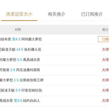
74%
68%
杰里迈亚大小
相关推介
已订阅推介
66%
对阵
推介
盛頓奇異
受4.5
阿特蘭大夢想
订阅
尼蘇達天貓
14.5
洛杉磯火花
大球
特蘭大夢想
5.5
鳳凰城水星
大球
昂龐塞
2.5
阿瓜達桑特羅斯
大球
蘭大夢想
1.5
拉斯維加斯王牌
大球
尼蘇達天貓
5.5
印第安納狂熱
大球
凰城水星
受3.5
紐約自由人
大球