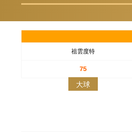
祖雲度特
75
大球