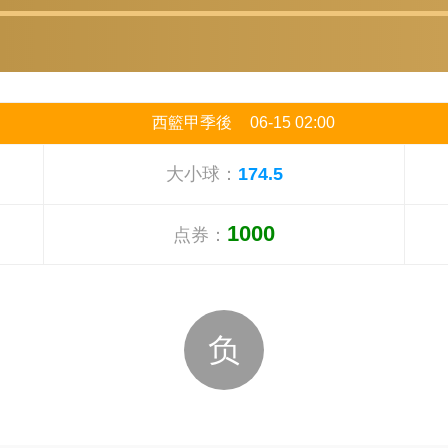
西籃甲季後
06-15 02:00
大小球：
174.5
1000
点券：
负