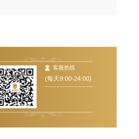
客服热线
(每天9:00-24:00)