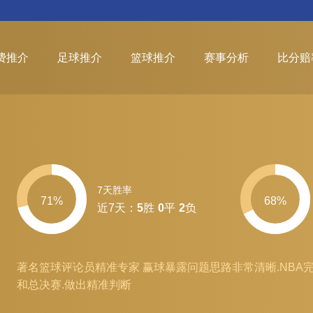
费推介
足球推介
篮球推介
赛事分析
比分赔
7天胜率
71%
68%
近7天：
5
胜
0
平
2
负
著名篮球评论员精准专家 赢球暴露问题思路非常清晰.NBA
和总决赛.做出精准判断