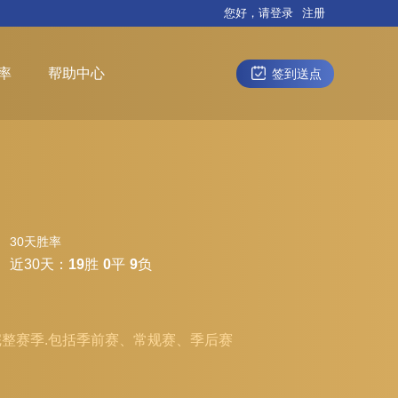
您好，请
登录
注册
率
帮助中心
签到送点
30天胜率
近30天：
19
胜
0
平
9
负
完整赛季.包括季前赛、常规赛、季后赛