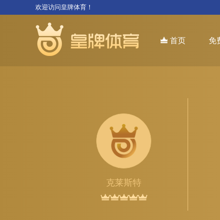
欢迎访问皇牌体育！
首页
免
克莱斯特