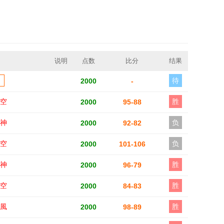
说明
点数
比分
结果
待
2000
-
空
胜
2000
95-88
神
负
2000
92-82
空
负
2000
101-106
神
胜
2000
96-79
空
胜
2000
84-83
風
胜
2000
98-89