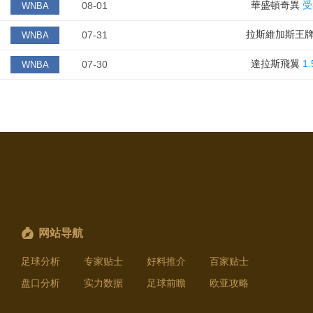
華盛頓奇異
受
08-01
WNBA
拉斯維加斯王
07-31
WNBA
達拉斯飛翼
1.
07-30
WNBA
网站导航
足球分析
专家贴士
好料推介
百家贴士
盘口分析
实力数据
足球前瞻
欧亚攻略