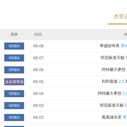
7月
杰里迈亚
20
胜
1
平
7
负
2
大小
克莱斯特
19
胜
0
平
9
负
3
杰里
艾德里安
19
胜
0
平
10
4
6月
负
赛事
时间
華盛頓奇異
受4
08-08
WNBA
5月
明尼蘇達天貓
08-07
WNBA
阿特蘭大夢想
08-06
WNBA
利昂龐塞
2.5
08-05
波多聯季後
阿特蘭大夢想
1.
08-04
WNBA
明尼蘇達天貓
5
08-03
WNBA
鳳凰城水星
受
08-02
WNBA