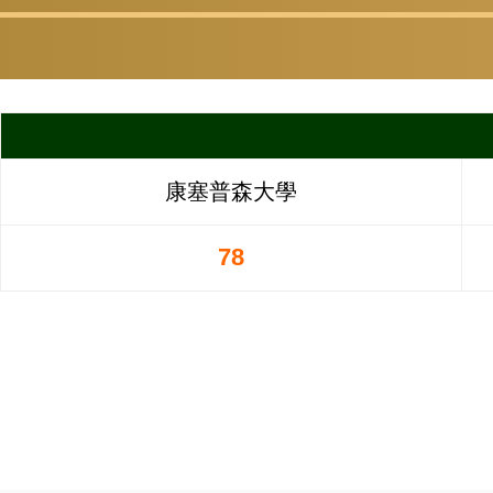
康塞普森大學
78