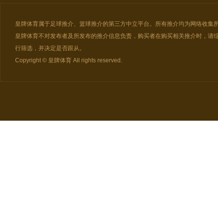
皇牌体育属于足球推介、篮球推介的第三方中立平台。所有推介均为网络收集
皇牌体育不对发布者及所发布的推介信息负责，购买者在购买相关推介时，请
行筛选，并决定是否跟从。
Copyright © 皇牌体育 All rights reserved.