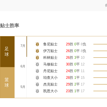
贴士胜率
鲁尼贴士
29
胜
0
平
8
负
1
7月
足
伊万贴士
26
胜
0
平
8
负
2
球
科林贴士
26
胜
3
平
10
3
负
马修贴士
30
胜
0
平
12
4
6月
负
丹尼贴士
24
胜
0
平
11
5
负
珀查大小
28
胜
1
平
15
6
篮
负
杰克贴士
29
胜
2
平
17
球
7
5月
负
凯恩大小
23
胜
1
平
17
8
负
尼古拉斯
22
胜
1
平
7
负
1