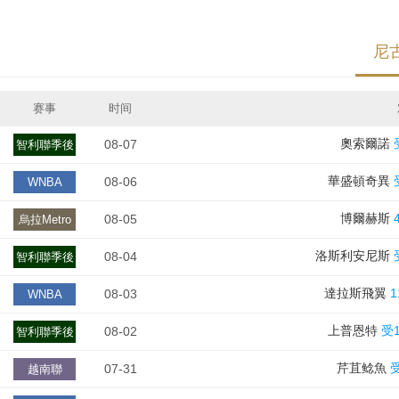
7月
杰里迈亚
20
胜
1
平
7
负
2
大小
克莱斯特
19
胜
0
平
9
负
3
尼
艾德里安
19
胜
0
平
10
4
6月
负
赛事
时间
奧索爾諾
08-07
智利聯季後
5月
華盛頓奇異
08-06
WNBA
博爾赫斯
08-05
烏拉Metro
洛斯利安尼斯
08-04
智利聯季後
達拉斯飛翼
1
08-03
WNBA
上普恩特
受1
08-02
智利聯季後
芹苴鲶魚
受
07-31
越南聯