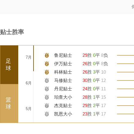
贴士胜率
鲁尼贴士
29
胜
0
平
8
负
1
7月
足
伊万贴士
26
胜
0
平
8
负
2
球
科林贴士
26
胜
3
平
10
3
负
马修贴士
30
胜
0
平
12
4
6月
负
丹尼贴士
24
胜
0
平
11
5
负
珀查大小
28
胜
1
平
15
6
篮
负
杰克贴士
29
胜
2
平
17
球
7
5月
负
凯恩大小
23
胜
1
平
17
8
负
尼古拉斯
22
胜
1
平
7
负
1