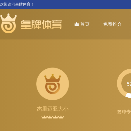
欢迎访问皇牌体育！
首页
免费推介
5
杰里迈亚大小
篮球专