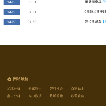
華盛頓奇異
受
08-01
WNBA
拉斯維加斯王
07-31
WNBA
達拉斯飛翼
1.
07-30
WNBA
网站导航
足球分析
专家贴士
好料推介
百家贴士
盘口分析
实力数据
足球前瞻
欧亚攻略