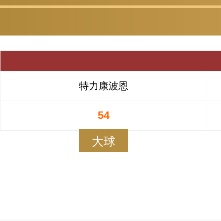
特力康波恩
54
大球