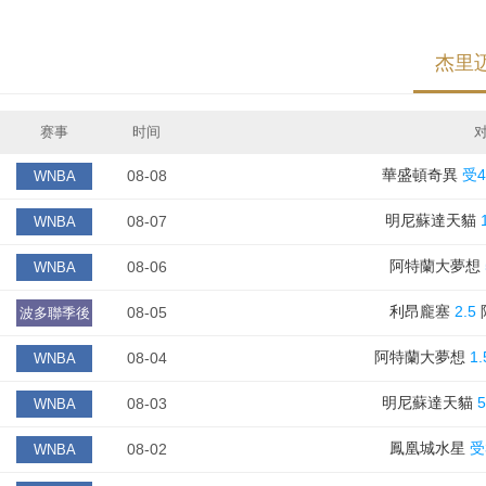
7月
杰里迈亚
20
胜
1
平
7
负
2
大小
克莱斯特
19
胜
0
平
9
负
3
杰里
艾德里安
19
胜
0
平
10
4
6月
负
赛事
时间
華盛頓奇異
受4
08-08
WNBA
5月
明尼蘇達天貓
08-07
WNBA
阿特蘭大夢想
08-06
WNBA
利昂龐塞
2.5
08-05
波多聯季後
阿特蘭大夢想
1.
08-04
WNBA
明尼蘇達天貓
5
08-03
WNBA
鳳凰城水星
受
08-02
WNBA