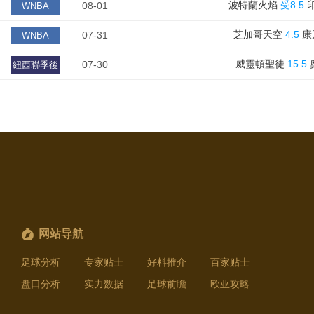
波特蘭火焰
受8.5
08-01
WNBA
芝加哥天空
4.5
康
07-31
WNBA
威靈頓聖徒
15.5
07-30
紐西聯季後
网站导航
足球分析
专家贴士
好料推介
百家贴士
盘口分析
实力数据
足球前瞻
欧亚攻略