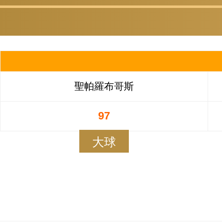
聖帕羅布哥斯
97
大球