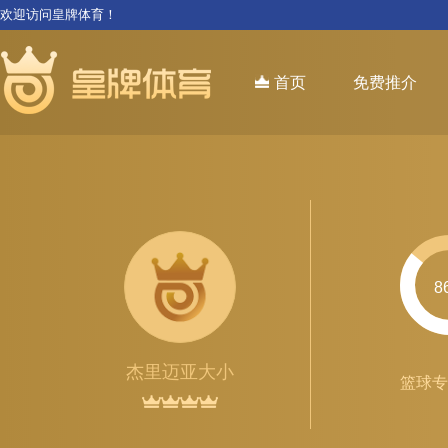
欢迎访问皇牌体育！
首页
免费推介
8
杰里迈亚大小
篮球专